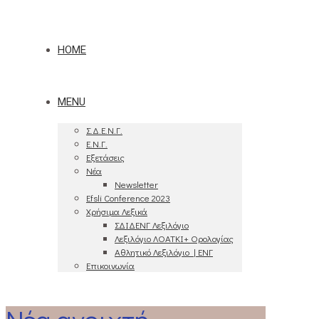
HOME
MENU
Σ.Δ.Ε.Ν.Γ.
Ε.Ν.Γ.
Εξετάσεις
Νέα
Newsletter
Efsli Conference 2023
Χρήσιμα Λεξικά
ΣΔΙΔΕΝΓ Λεξιλόγιο
Λεξιλόγιο ΛΟΑΤΚΙ+ Ορολογίας
Αθλητικό Λεξιλόγιο | ΕΝΓ
Επικοινωνία