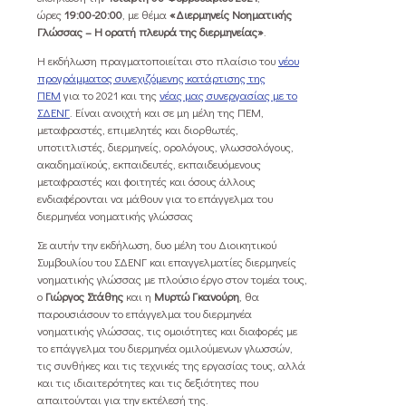
ώρες
19:00-20:00
, με θέμα
«Διερμηνείς Νοηματικής
Γλώσσας – Η ορατή πλευρά της διερμηνείας»
.
Η εκδήλωση πραγματοποιείται στο πλαίσιο του
νέου
προγράμματος συνεχιζόμενης κατάρτισης της
ΠΕΜ
για το 2021 και της
νέας μας συνεργασίας με το
ΣΔΕΝΓ
. Είναι ανοιχτή και σε μη μέλη της ΠΕΜ,
μεταφραστές, επιμελητές και διορθωτές,
υποτιτλιστές, διερμηνείς, ορολόγους, γλωσσολόγους,
ακαδημαϊκούς, εκπαιδευτές, εκπαιδευόμενους
μεταφραστές και φοιτητές και όσους άλλους
ενδιαφέρονται να μάθουν για το επάγγελμα του
διερμηνέα νοηματικής γλώσσας
Σε αυτήν την εκδήλωση, δυο μέλη του Διοικητικού
Συμβουλίου του ΣΔΕΝΓ και επαγγελματίες διερμηνείς
νοηματικής γλώσσας με πλούσιο έργο στον τομέα τους,
ο
Γιώργος Στάθης
και η
Μυρτώ Γκανούρη
, θα
παρουσιάσουν το επάγγελμα του διερμηνέα
νοηματικής γλώσσας, τις ομοιότητες και διαφορές με
το επάγγελμα του διερμηνέα ομιλούμενων γλωσσών,
τις συνθήκες και τις τεχνικές της εργασίας τους, αλλά
και τις ιδιαιτερότητες και τις δεξιότητες που
απαιτούνται για την εκτέλεσή της.