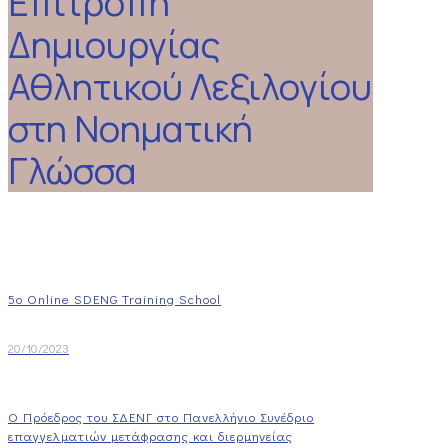
Επιτροπή
Δημιουργίας
Αθλητικού Λεξιλογίου
στη Νοηματική
Γλώσσα
5o Online SDENG Training School
20/10/2023
Ο Πρόεδρος του ΣΔΕΝΓ στο Πανελλήνιο Συνέδριο
επαγγελματιών μετάφρασης και διερμηνείας