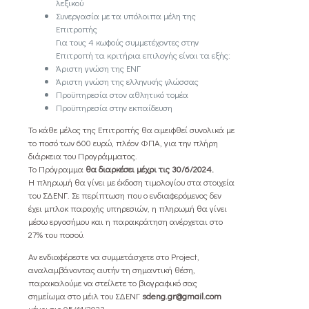
λεξικού
Συνεργασία με τα υπόλοιπα μέλη της
Επιτροπής
Για τους 4 κωφούς συμμετέχοντες στην
Επιτροπή τα κριτήρια επιλογής είναι τα εξής:
Άριστη γνώση της ΕΝΓ
Άριστη γνώση της ελληνικής γλώσσας
Προϋπηρεσία στον αθλητικό τομέα
Προϋπηρεσία στην εκπαίδευση
Το κάθε μέλος της Επιτροπής θα αμειφθεί συνολικά με
το ποσό των 600 ευρώ, πλέον ΦΠΑ, για την πλήρη
διάρκεια του Προγράμματος.
Το Πρόγραμμα
θα διαρκέσει μέχρι τις 30/6/2024.
Η πληρωμή θα γίνει με έκδοση τιμολογίου στα στοιχεία
του ΣΔΕΝΓ. Σε περίπτωση που ο ενδιαφερόμενος δεν
έχει μπλοκ παροχής υπηρεσιών, η πληρωμή θα γίνει
μέσω εργοσήμου και η παρακράτηση ανέρχεται στο
27% του ποσού.
Αν ενδιαφέρεστε να συμμετάσχετε στο Project,
αναλαμβάνοντας αυτήν τη σημαντική θέση,
παρακαλούμε να στείλετε το βιογραφικό σας
σημείωμα στο μέιλ του ΣΔΕΝΓ
sdeng.gr@gmail.com
μέχρι τις 05/11/2023.