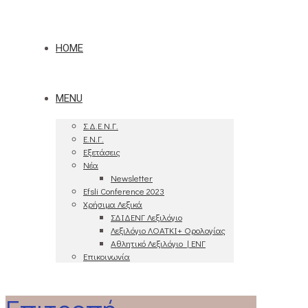
HOME
MENU
Σ.Δ.Ε.Ν.Γ.
Ε.Ν.Γ.
Εξετάσεις
Νέα
Newsletter
Efsli Conference 2023
Χρήσιμα Λεξικά
ΣΔΙΔΕΝΓ Λεξιλόγιο
Λεξιλόγιο ΛΟΑΤΚΙ+ Ορολογίας
Αθλητικό Λεξιλόγιο | ΕΝΓ
Επικοινωνία