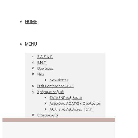
HOME
MENU
Σ.Δ.Ε.Ν.Γ.
Ε.Ν.Γ.
Εξετάσεις
Νέα
Newsletter
Efsli Conference 2023
Χρήσιμα Λεξικά
ΣΔΙΔΕΝΓ Λεξιλόγιο
Λεξιλόγιο ΛΟΑΤΚΙ+ Ορολογίας
Αθλητικό Λεξιλόγιο | ΕΝΓ
Επικοινωνία