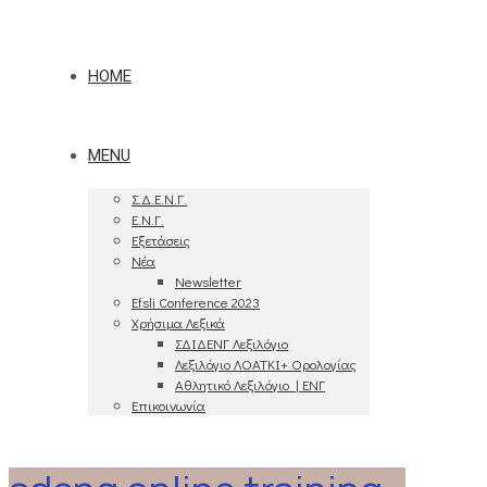
HOME
MENU
Σ.Δ.Ε.Ν.Γ.
Ε.Ν.Γ.
Εξετάσεις
Νέα
Newsletter
Efsli Conference 2023
Χρήσιμα Λεξικά
ΣΔΙΔΕΝΓ Λεξιλόγιο
Λεξιλόγιο ΛΟΑΤΚΙ+ Ορολογίας
Αθλητικό Λεξιλόγιο | ΕΝΓ
Επικοινωνία