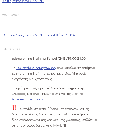
Κοπή πίτας του ΣΔΕΝΓ
20/01/2023
Ο Πρόεδρος του ΣΔΕΝΓ στο Αθήνα 9.84
14/02/2023
sdeng online training School 12-12 /19:00-21:00
Το
Σωματείο Διερμηνέων ενγ
ανακοινώνει το επόμενο
sdeng online training school με τίτλο: Μητρικές
εκφράσεις & η χρήση τους.
Εισηγήτρια η εξαιρετική δασκάλα νοηματικής
γλώσσας και αγαπημένη συνεργάτης μας, κα
Artemisia Pantelaki
.
Η εκπαίδευση απευθύνεται σε επαγγελματίες
διαπιστευμένους διερμηνείς και μέλη του Σωματείου
διερμηνέων ελληνικής νοηματικής γλώσσας, καθώς και
σε υποψήφιους διερμηνείς ￼￼ΕΝΓ.