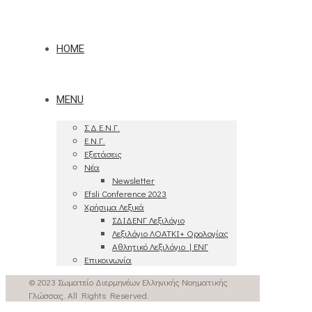
HOME
MENU
Σ.Δ.Ε.Ν.Γ.
Ε.Ν.Γ.
Εξετάσεις
Νέα
Newsletter
Efsli Conference 2023
Χρήσιμα Λεξικά
ΣΔΙΔΕΝΓ Λεξιλόγιο
Λεξιλόγιο ΛΟΑΤΚΙ+ Ορολογίας
Αθλητικό Λεξιλόγιο | ΕΝΓ
Επικοινωνία
© 2023 Σωματείο Διερμηνέων Ελληνικής Νοηματικής
Γλώσσας. All Rights Reserved.